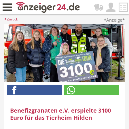
Zurück
*Anzeige*
Benefizgranaten e.V. erspielte 3100
Euro für das Tierheim Hilden