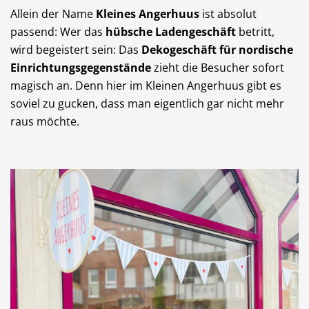
Allein der Name
Kleines Angerhuus
ist absolut
Dienstleistungen
Freie Berufe
passend: Wer das
hübsche Ladengeschäft
betritt,
wird begeistert sein: Das
Dekogeschäft für nordische
Einrichtungsgegenstände
zieht die Besucher sofort
magisch an. Denn hier im Kleinen Angerhuus gibt es
Veranstaltungskalender
Lokale Empfehlungen
soviel zu gucken, dass man eigentlich gar nicht mehr
raus möchte.
Stellenangebote
Öffentliche Einrichtungen
Videos
Dein Langenfeld