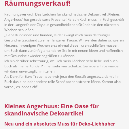
Räumungsverkauf!
Räumungsverkauf! Das Lädchen für skandinavische Dekoartikel „Kleines
Angerhuus“ hat gerade satte Prozente! Kerstin Koch muss ihr Fachgeschäft
in der Langenfelder City aus gesundheitlichen Gründen in den nächsten
Hotel
Beauty & Wellness
Wochen schließen:
„Liebe Kundinnen und Kunden, leider zwingt mich mein derzeitiger
Gesundheitszustand zu einer längeren Pause. Wir werden daher schweren
Herzens in wenigen Wochen erst einmal diese Türen schließen müssen,
um Euch dann zukünftig an anderer Stelle mit neuen Ideen und hoffentlich
mit Gesundheit wieder begrüßen zu können.
Ich bin darüber sehr traurig, weil ich mein Lädchen sehr liebe und auch
Auto
Handwerk
Euch als meine Kunden*innen sehr wertschätze. Genauere Infos werden
wir dann unverzüglich mitteilen.
Als Dank für Eure Treue haben wir jetzt den Rotstift angesetzt, damit Ihr
Euch das eine oder andere tolle Schnäppchen sichern könnt. Kommt also
vorbei, es lohnt sich!“
Sport & Freizeit
Gesundheit
Kleines Angerhuus: Eine Oase für
skandinavische Dekoartikel
Neu und ein absolutes Muss für Deko-Liebhaber