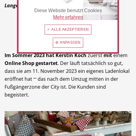
Langenfeld
Diese Website benutzt Cookies
Mehr erfahren
➤ Marken Kleines Angerhuus Langenfeld
✓ ALLE AKZEPTIEREN
⚙ ANPASSEN
Im Sommer 2023 hat
Kerstin Koch
zuerst
mit
einem
Online Shop gestartet
. Der läuft tatsächlich so gut,
dass sie am 11. November 2023 ein eigenes Ladenlokal
eröffnet hat ⎻ das nach dem Umzug mitten in der
Fußgängerzone der City ist. Die Kunden sind
begeistert.