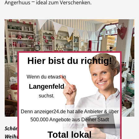
Angerhuus ⎻ ideal zum Verschenken.
Hier bist du richtig!
Wenn du etwas in
Langenfeld
suchst.
Denn anzeiger24.de hat alle Anbieter & über
500.000 Angebote aus Deiner Stadt
Schöne weihnachtliche Figuren und
Total lokal
Weihnachtsbaumkugeln im Angerhuus aus