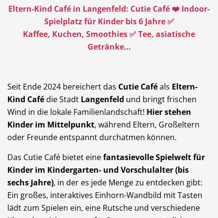
Eltern-Kind Café in Langenfeld: Cutie Café ❤️ Indoor-
Dienstleistungen
Freie Berufe
Spielplatz für Kinder bis 6 Jahre ✅
Kaffee, Kuchen, Smoothies ✅ Tee, asiatische
Getränke…
Veranstaltungskalender
Lokale Empfehlungen
Seit Ende 2024 bereichert das
Cutie Café
als
Eltern-
Kind Café
die Stadt
Langenfeld
und bringt frischen
Wind in die lokale Familienlandschaft!
Hier stehen
Kinder im Mittelpunkt
, während Eltern, Großeltern
Stellenangebote
Öffentliche Einrichtungen
oder Freunde entspannt durchatmen können.
Das Cutie Café bietet eine
fantasievolle Spielwelt für
Kinder im Kindergarten- und Vorschulalter (bis
sechs Jahre)
, in der es jede Menge zu entdecken gibt:
Videos
Ein großes, interaktives Einhorn-Wandbild mit Tasten
Dein Langenfeld
lädt zum Spielen ein, eine Rutsche und verschiedene