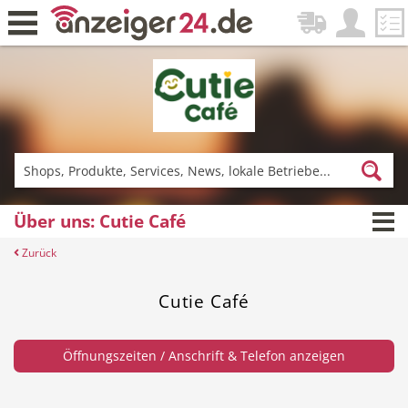
Zurück
Fitness & Sport
Lieferservice
Über uns: Cutie Café
Zurück
Einkaufen
DE-News
Cutie Café
Öffnungszeiten / Anschrift & Telefon anzeigen
News
Restaurant