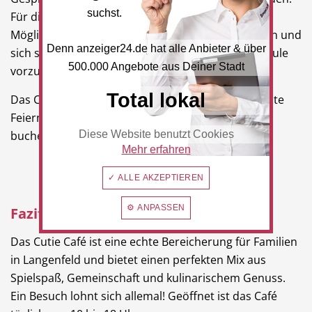
suchst.
Für die Kleinen ist es zudem eine wunderbare
Möglichkeit, erste soziale Erfahrungen zu sammeln und
Denn anzeiger24.de hat alle Anbieter & über
sich spielerisch auf den Kindergarten bzw. die Schule
500.000 Angebote aus Deiner Stadt
vorzubereiten.
Total lokal
Das Cutie Café Langenfeld lässt sich auch für private
Feiern (max. 50 Personen) wie Geburtstage, etc.
Diese Website benutzt Cookies
buchen.
Mehr erfahren
✓ ALLE AKZEPTIEREN
⚙ ANPASSEN
Fazit
Das Cutie Café ist eine echte Bereicherung für Familien
in Langenfeld und bietet einen perfekten Mix aus
Spielspaß, Gemeinschaft und kulinarischem Genuss.
Ein Besuch lohnt sich allemal! Geöffnet ist das Café