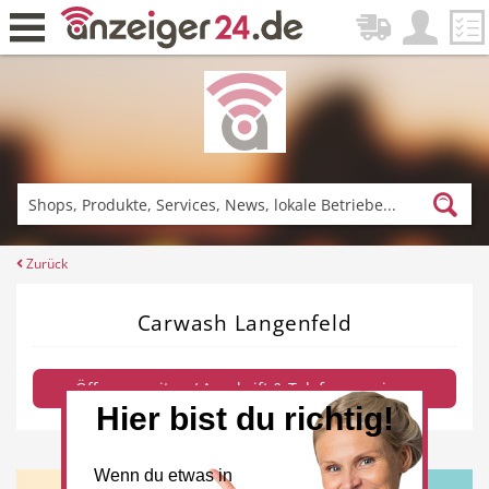
Zurück
Fitness & Sport
Lieferservice
Zurück
Carwash Langenfeld
Einkaufen
DE-News
Öffnungszeiten / Anschrift & Telefon anzeigen
Hier bist du richtig!
News
Restaurant
Wenn du etwas in