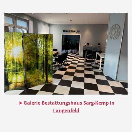
Dienstleistungen
Freie Berufe
Veranstaltungskalender
Lokale Empfehlungen
Stellenangebote
Öffentliche Einrichtungen
➤ Galerie Bestattungshaus Sarg-Kemp in
Langenfeld
Videos
Dein Langenfeld