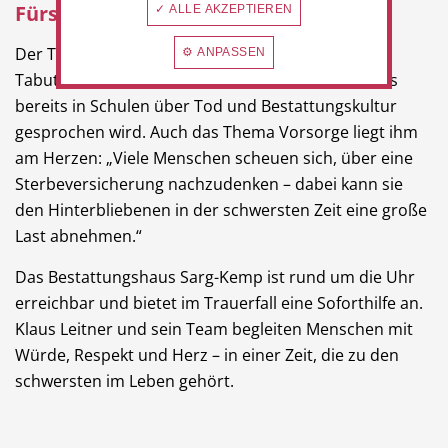
Fürsorge
✓ ALLE AKZEPTIEREN
Der Tod ist für viele Menschen noch immer ein
⚙ ANPASSEN
Tabuthema. Klaus Leitner setzt sich dafür ein, dass
bereits in Schulen über Tod und Bestattungskultur
gesprochen wird. Auch das Thema Vorsorge liegt ihm
am Herzen: „Viele Menschen scheuen sich, über eine
Sterbeversicherung nachzudenken – dabei kann sie
den Hinterbliebenen in der schwersten Zeit eine große
Last abnehmen.“
Das Bestattungshaus Sarg-Kemp ist rund um die Uhr
erreichbar und bietet im Trauerfall eine Soforthilfe an.
Klaus Leitner und sein Team begleiten Menschen mit
Würde, Respekt und Herz – in einer Zeit, die zu den
schwersten im Leben gehört.