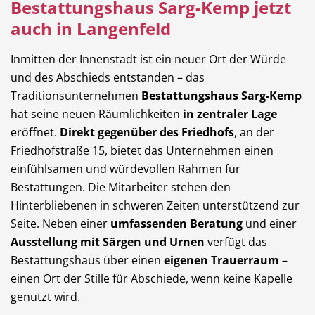
Bestattungshaus Sarg-Kemp jetzt
auch in Langenfeld
Inmitten der Innenstadt ist ein neuer Ort der Würde
Hotel
Beauty & Wellness
und des Abschieds entstanden – das
Traditionsunternehmen
Bestattungshaus Sarg-Kemp
hat seine neuen Räumlichkeiten
in zentraler Lage
eröffnet.
Direkt gegenüber des Friedhofs
, an der
Friedhofstraße 15, bietet das Unternehmen einen
Auto
Handwerk
einfühlsamen und würdevollen Rahmen für
Bestattungen. Die Mitarbeiter stehen den
Hinterbliebenen in schweren Zeiten unterstützend zur
Seite. Neben einer
umfassenden Beratung
und einer
Ausstellung mit Särgen und Urnen
verfügt das
Sport & Freizeit
Gesundheit
Bestattungshaus über einen
eigenen Trauerraum
–
einen Ort der Stille für Abschiede, wenn keine Kapelle
genutzt wird.