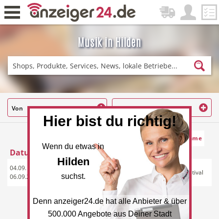
Musik in Hilden
Zurück
Fitness & Sport
Lieferservice
Von
Bis
Hier bist du richtig!
Datum und Name
Datum und Art
Name
Einkaufen
DE-News
Wenn du etwas in
Datum
Uhrzeit
Veranstaltung
Hilden
04.09. -
Rockfest: Mani's Ponystall Festival
suchst.
06.09.2026
Denn anzeiger24.de hat alle Anbieter & über
News
Restaurant
500.000 Angebote aus Deiner Stadt