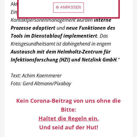
Aktuelle schreibt uns die Pressestelle:
„Mit der
⚙ ANPASSEN
Einführung der Anwendung SORMAS im Fall- und
Kontaktpersonenmanagement wurden
interne
Prozesse adaptiert
und
neue Funktionen des
Tools im Dienstablauf implementiert
. Das
Kreisgesundheitsamt ist dahingehend in engem
Austausch mit dem Helmholtz-Zentrum für
Infektionsforschung (HZI) und Netzlink GmbH
.“
Text: Achim Kaemmerer
Foto: Gerd Altmann/Pixabay
Kein Corona-Beitrag von uns ohne die
Bitte:
Haltet die Regeln ein.
Und seid auf der Hut!
……