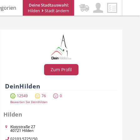
Deine Stadtauswahl:
egorien
Hilden
Stadt ändern
Zum Profil
DeinHilden
12549
76
0
Bewerten Sie DeinHilden
Hilden
Klotzstraße 27
40721 Hilden
02103 5725150