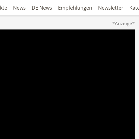
kte
News
DE News
Empfehlungen
Newsletter
Kat
*Anzeige*