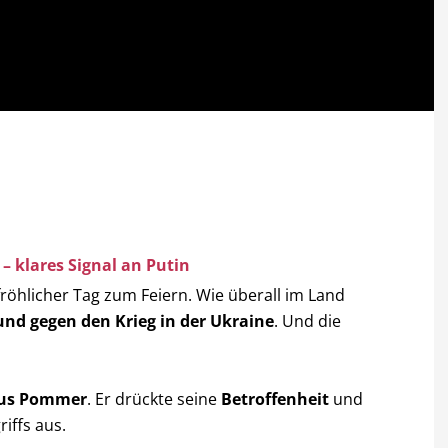
– klares Signal an Putin
fröhlicher Tag zum Feiern. Wie überall im Land
und gegen den Krieg in der Ukraine
. Und die
aus Pommer
. Er drückte seine
Betroffenheit
und
iffs aus.