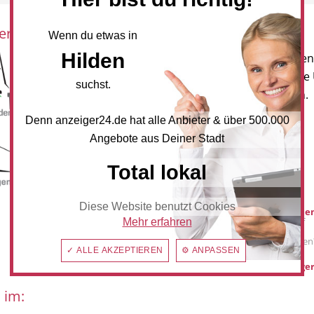
eration mit:
Newsletter
Wenn du etwas in
Hilden
Melden Sie sich für unseren
Newsletter an, um neueste
suchst.
und Angebote zu erhalten.
Denn anzeiger24.de hat alle Anbieter & über 500.000
NEWSLETTER BESTELLEN
Angebote aus Deiner Stadt
Total lokal
Mediadaten
Diese Website benutzt Cookies
Werbung buche
Sie möchten auf
Mehr erfahren
anzeiger24.de
Werbung schalten
✓ ALLE AKZEPTIEREN
⚙ ANPASSEN
hilden@anzeiger
 im: