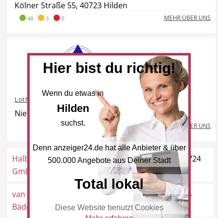
Kölner Straße 55, 40723 Hilden
MEHR ÜBER UNS
48
3
0
Hotel
Beauty & Wellness
Hier bist du richtig!
Wenn du etwas in
Lothar Lausberg Sanitär - Wärme ...
Hilden
Auto
Handwerk
Niedenstraße 45, 40721 Hilden
suchst.
MEHR ÜBER UNS
Denn anzeiger24.de hat alle Anbieter & über
Halbig + Kopfer
Hochdahler Straße 105, 40724
500.000 Angebote aus Deiner Stadt
Sport & Freizeit
Gesundheit
GmbH
Hilden
Total lokal
van Schwamen
Pungshausstraße 17, 40724
Bäder und Wärme
Hilden
Diese Website benutzt Cookies