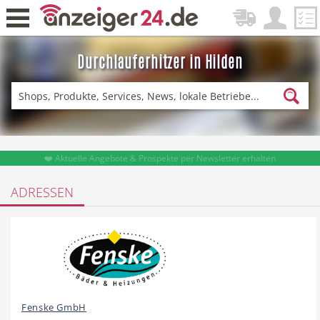
Durchlauferhitzer in Hilden
Zurück
Fitness & Sport
Lieferservice
❤️ Aktuelle Angebote & Prospekte per Newsletter erhalten
ADRESSEN
Einkaufen
DE-News
News
Restaurant
Fenske GmbH