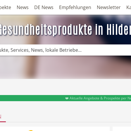
pekte
News
DE News
Empfehlungen
Newsletter
K
Gesundheitsprodukte in Hilde
❤️ Aktuelle Angebote & Prospekte per N
N