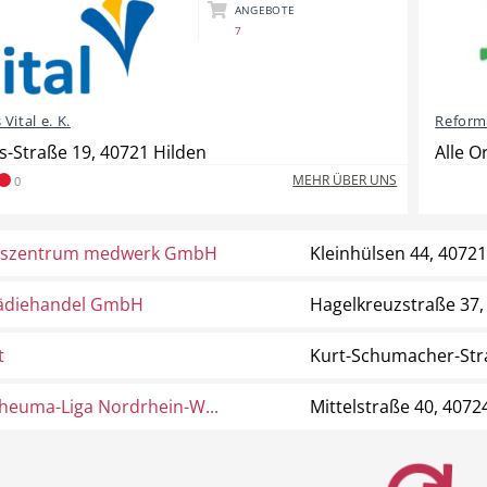
ANGEBOTE
7
Vital e. K.
Reform
s-Straße 19, 40721 Hilden
Alle O
MEHR ÜBER UNS
0
tszentrum medwerk GmbH
Kleinhülsen 44, 40721
ädiehandel GmbH
Hagelkreuzstraße 37,
t
Kurt-Schumacher-Stra
heuma-Liga Nordrhein-W...
Mittelstraße 40, 4072