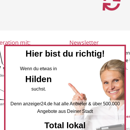
eration mit:
Newsletter
Hier bist du richtig!
Melden Sie sich für unseren
Newsletter an, um neueste
und Angebote zu erhalten.
Wenn du etwas in
Hilden
NEWSLETTER BESTELLEN
suchst.
Mediadaten
Denn anzeiger24.de hat alle Anbieter & über 500.000
Angebote aus Deiner Stadt
Werbung buche
Sie möchten auf
Total lokal
anzeiger24.de
Werbung schalten