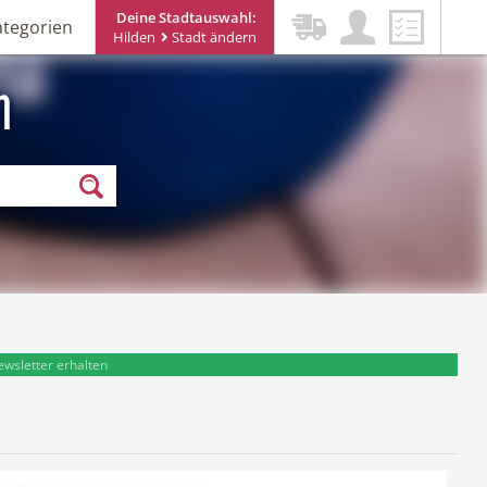
Deine Stadtauswahl:
ategorien
Hilden
Stadt ändern
n
ewsletter erhalten