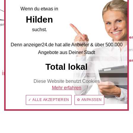
NEWSLETTER BESTELLEN
Wenn du etwas in
Hilden
Mediadaten
suchst.
Werbung buche
Sie möchten auf
Denn anzeiger24.de hat alle Anbieter & über 500.000
anzeiger24.de
Werbung schalten
Angebote aus Deiner Stadt
hilden@anzeiger
Total lokal
 im:
Diese Website benutzt Cookies
Mehr erfahren
✓ ALLE AKZEPTIEREN
⚙ ANPASSEN