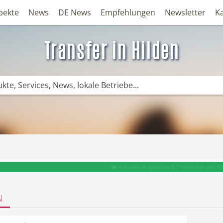
pekte
News
DE News
Empfehlungen
Newsletter
K
Transfer in Hilden
❤️ Aktuelle Angebote & Prospekte per N
N