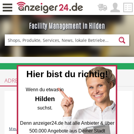
Facility Management in Hilden
Zurück
Fitness & Sport
Lieferservice
❤️ Aktuelle Angebote & Prospekte per Newsletter erhalten
Hier bist du richtig!
ADRESSEN
Einkaufen
DE-News
Wenn du etwas in
Hilden
suchst.
Denn anzeiger24.de hat alle Anbieter & über
News
Restaurant
Meumann Dienstleistungen
500.000 Angebote aus Deiner Stadt