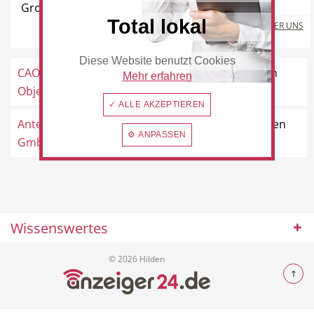
Großhülsen 10, 40721 Hilden
Total lokal
MEHR ÜBER UNS
Diese Website benutzt Cookies
Hotel
Beauty & Wellness
CAO
Raffaelweg 16, 40724 Hilden
Mehr erfahren
Objektbetreuungen
✓ ALLE AKZEPTIEREN
Anter Facilty Services
Giesenheide 43, 40724 Hilden
⚙ ANPASSEN
GmbH & Co...
Auto
Handwerk
Wissenswertes
Sport & Freizeit
Gesundheit
© 2026 Hilden