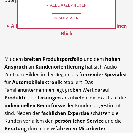
überprüft werden kann."
✓ ALLE AKZEPTIEREN
⚙ ANPASSEN
➤
Alle Marken von Audio Zentrum Hilden auf einen
Blick
Mit dem
breiten Produktportfolio
und dem
hohen
Anspruch
an
Kundenorientierung
hat sich Audio
Zentrum Hilden in der Region als
führender Spezialist
für
Automobilelektronik
etabliert. Das
Familienunternehmen legt großen Wert darauf,
Produkte
und
Lösungen
anzubieten, die exakt auf die
individuellen Bedürfnisse
der Kunden abgestimmt
sind. Neben der
fachlichen Expertise
schätzen die
Kunden vor allem den
persönlichen Service
und die
Beratung
durch die
erfahrenen Mitarbeiter
.