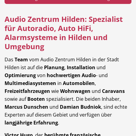
Audio Zentrum Hilden: Spezialist
für Autoradio, Auto HiFi,
Hotel
Beauty & Wellness
Alarmsysteme in Hilden und
Umgebung
Das
Team
vom Audio Zentrum Hilden in der Stadt
Auto
Hilden ist auf die
Planung
,
Installation
Handwerk
und
Optimierung
von
hochwertigen Audio
- und
Multimediasystemen
in
Automobilen
,
Freizeitfahrzeugen
wie
Wohnwagen
und
Caravans
sowie auf
Booten
spezialisiert. Die beiden Inhaber,
Sport & Freizeit
Gesundheit
Marcus Dunschen
und
Damian Budniok
, sind echte
Experten auf diesem Gebiet und verfügen über
langjährige Erfahrung
.
Victor Hugo
, der
berühmte französische