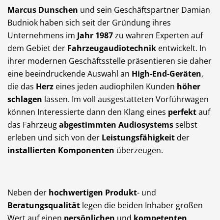
Marcus Dunschen
und sein Geschäftspartner Damian
Budniok haben sich seit der Gründung ihres
Unternehmens im
Jahr 1987
zu wahren Experten auf
dem Gebiet der
Fahrzeugaudiotechnik
entwickelt. In
ihrer modernen Geschäftsstelle präsentieren sie daher
eine beeindruckende Auswahl an
High-End-Geräten
,
die das
Herz
eines jeden audiophilen Kunden
höher
schlagen
lassen. Im voll ausgestatteten Vorführwagen
können Interessierte dann den Klang eines
perfekt
auf
das Fahrzeug
abgestimmten Audiosystems
selbst
erleben und sich von der
Leistungsfähigkeit
der
installierten Komponenten
überzeugen.
Neben der
hochwertigen Produkt
- und
Beratungsqualität
legen die beiden Inhaber großen
Wert auf einen
persönlichen
und
kompetenten