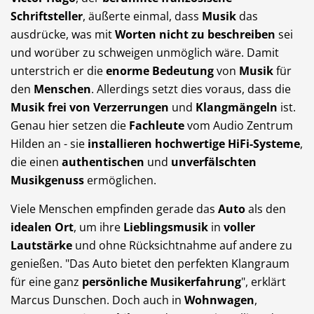
Schriftsteller
, äußerte einmal, dass
Musik
das
Dienstleistungen
Freie Berufe
ausdrücke, was mit
Worten nicht zu beschreiben
sei
und worüber zu schweigen unmöglich wäre. Damit
unterstrich er die
enorme Bedeutung
von
Musik
für
den
Menschen
. Allerdings setzt dies voraus, dass die
Veranstaltungskalender
Lokale Empfehlungen
Musik frei von Verzerrungen
und
Klangmängeln
ist.
Genau hier setzen die
Fachleute
vom Audio Zentrum
Hilden an - sie
installieren hochwertige HiFi-Systeme
,
die einen
authentischen
und
unverfälschten
Musikgenuss
ermöglichen.
Stellenangebote
Öffentliche Einrichtungen
Viele Menschen empfinden gerade das
Auto
als den
idealen Ort
, um ihre
Lieblingsmusik
in
voller
Lautstärke
und ohne Rücksichtnahme auf andere zu
genießen. "Das Auto bietet den perfekten Klangraum
Videos
für eine ganz
persönliche Musikerfahrung
", erklärt
Dein Hilden
Marcus Dunschen. Doch auch in
Wohnwagen
,