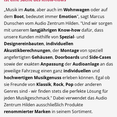
„Musik im
Auto
, aber auch im
Wohnwagen
oder auf
dem
Boot
, bedeutet immer
Emotion
", sagt Marcus
Dunschen vom Audio Zentrum Hilden. "Und wir sorgen
mit unserem
langjährigen Know-how
dafür, dass
unsere Kunden mithilfe von
Spezial
- und
Designereinbauten
,
individuellen
Akustikberechnungen
, der
Montage
von speziell
angefertigten
Gehäusen
,
Doorboards
und
Side-Cases
sowie der exakten
Anpassung
der
Audioanlage
an das
jeweilige Fahrzeug einen ganz
individuellen
und
hochwertigen Musikgenuss
erleben können. Egal ob
sie Freunde von
Klassik
,
Rock
,
Pop
oder anderen
Genres sind - wir finden stets die perfekte Lösung für
jeden Musikgeschmack." Dabei verwendet das Audio
Zentrum Hilden ausschließlich Produkte
renommierter Marken
in seinem Sortiment.