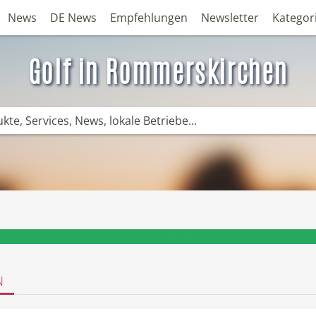
News
DE News
Empfehlungen
Newsletter
Kategor
Golf in Rommerskirchen
❤️ Aktuelle Angebote & Prospekte per N
N