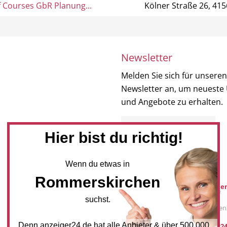
f Courses GbR Planung...
Kölner Straße 26, 4
Newsletter
Melden Sie sich für unseren
Newsletter an, um neueste
und Angebote zu erhalten.
NEWSLETTER BESTELLEN
Hier bist du richtig!
Mediadaten
Wenn du etwas in
Rommerskirchen
Werbung buche
Sie möchten auf
suchst.
anzeiger24.de
Werbung schalten
Denn anzeiger24.de hat alle Anbieter & über 500.000
post@anzeiger24