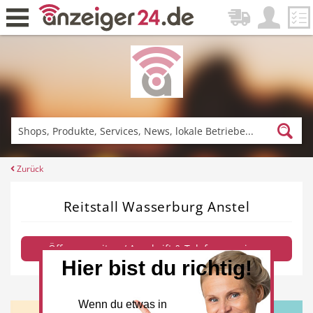
Zurück
Fitness & Sport
Einkaufen
Zurück
Reitstall Wasserburg Anstel
DE-News
News
Öffnungszeiten / Anschrift & Telefon anzeigen
Hier bist du richtig!
Restaurant
Hotel
Wenn du etwas in