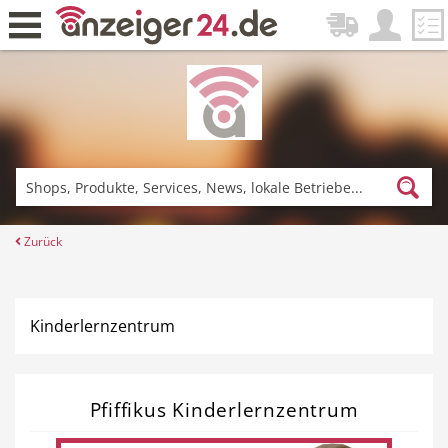
Zurück
Fitness & Sport
Einkaufen
Zurück
DE-News
News
Kinderlernzentrum
Pfiffikus Kinderlernzentrum
Restaurant
Hotel