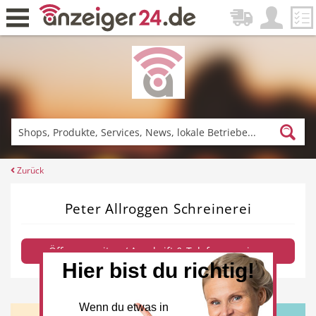
Zurück
Fitness & Sport
Einkaufen
Zurück
Peter Allroggen Schreinerei
DE-News
News
Öffnungszeiten / Anschrift & Telefon anzeigen
Hier bist du richtig!
Restaurant
Hotel
Wenn du etwas in