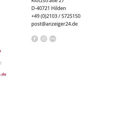
Klotzstraße 27
D-40721 Hilden
+49 (0)2103 / 5725150
post@anzeiger24.de
n
?
.de