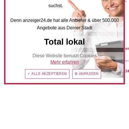
und Angebote zu erhalten.
suchst.
NEWSLETTER BESTELLEN
Denn anzeiger24.de hat alle Anbieter & über 500.000
Angebote aus Deiner Stadt
Mediadaten
Total lokal
Werbung buche
Sie möchten auf
Diese Website benutzt Cookies
anzeiger24.de
Werbung schalten
Mehr erfahren
post@anzeiger24
✓ ALLE AKZEPTIEREN
⚙ ANPASSEN