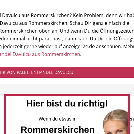
el Davulcu aus Rommerskirchen? Kein Problem, denn wir ha
 Davulcu aus Rommerskirchen. Schau Dir ganz einfach die
 Rommerskirchen oben an. Und wenn Du die Öffnungszeite
er einmal nicht parat hast, dann kann Du Dir die Öffnung
 jederzeit gerne wieder auf anzeiger24.de anschauen. Meh
andel Davulcu aus Rommerskirchen
.
MEHR VON PALETTENHANDEL DAVULCU
Hier bist du richtig!
Newsletter
Melden Sie sich für unseren
Wenn du etwas in
Newsletter an, um neueste
Rommerskirchen