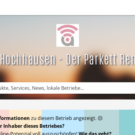
News
DE News
Empfehlungen
Newsletter
Kategorie
 Hochhausen - Der Parkett Ren
nformationen
zu diesem Betrieb angezeigt. ☹
r Inhaber dieses Betriebes?
nline-Potenzial voll auszuschöpfen!
Wie das geht?