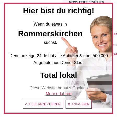
NEWSLETTER BESTELLEN
Hier bist du richtig!
Mediadaten
Wenn du etwas in
Rommerskirchen
Werbung buche
Sie möchten auf
anzeiger24.de
suchst.
Werbung schalten
post@anzeiger24
Denn anzeiger24.de hat alle Anbieter & über 500.000
Angebote aus Deiner Stadt
Total lokal
Diese Website benutzt Cookies
Mehr erfahren
✓ ALLE AKZEPTIEREN
⚙ ANPASSEN