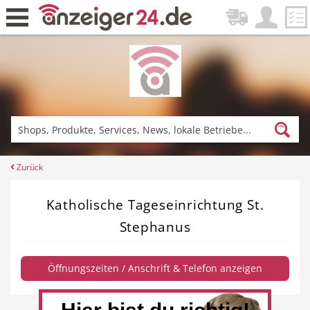
Zurück
Fitness & Sport
Einkaufen
Zurück
Katholische Tageseinrichtung St.
DE-News
News
Stephanus
Öffnungszeiten / Anschrift & Telefon anzeigen
Restaurant
Hotel