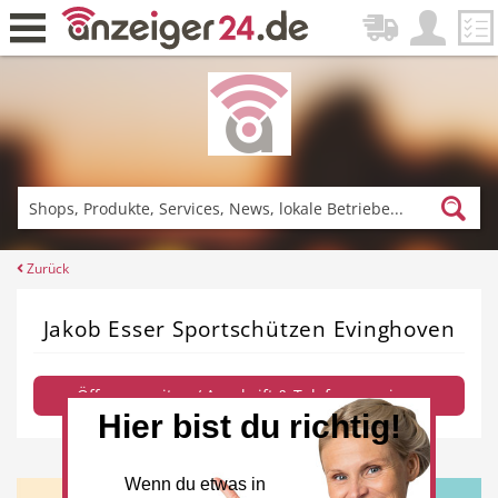
Zurück
Fitness & Sport
Einkaufen
Zurück
Jakob Esser Sportschützen Evinghoven
DE-News
News
Öffnungszeiten / Anschrift & Telefon anzeigen
Hier bist du richtig!
Restaurant
Hotel
Wenn du etwas in