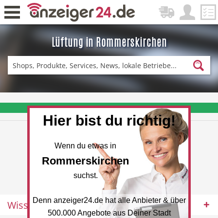
Lüftung in Rommerskirchen
Zurück
Fitness & Sport
Einkaufen
❤️ Aktuelle Angebote & Prospekte per Newsletter erhalten
Hier bist du richtig!
DE-News
News
Wenn du etwas in
Rommerskirchen
suchst.
Denn anzeiger24.de hat alle Anbieter & über
Wissenswertes
Restaurant
Hotel
500.000 Angebote aus Deiner Stadt