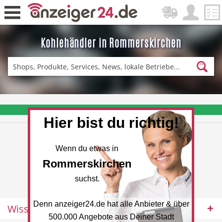
Kohlehändler in Rommerskirchen
Zurück
Fitness & Sport
Einkaufen
❤️ Aktuelle Angebote & Prospekte per Newsletter erhalten
Hier bist du richtig!
DE-News
News
Wenn du etwas in
Rommerskirchen
suchst.
Denn anzeiger24.de hat alle Anbieter & über
Wissenswertes
Restaurant
Hotel
500.000 Angebote aus Deiner Stadt