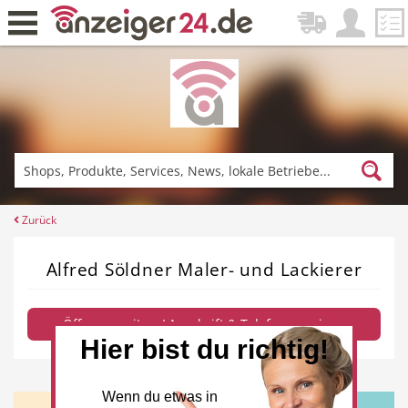
Zurück
Fitness & Sport
Einkaufen
Zurück
Alfred Söldner Maler- und Lackierer
DE-News
News
Öffnungszeiten / Anschrift & Telefon anzeigen
Hier bist du richtig!
Restaurant
Hotel
Wenn du etwas in