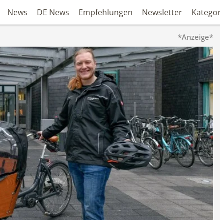
News
DE News
Empfehlungen
Newsletter
Katego
*Anzeige*