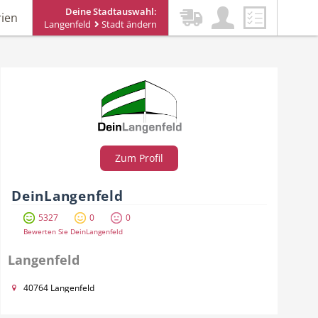
Deine Stadtauswahl:
rien
Langenfeld
Stadt ändern
Zum Profil
DeinLangenfeld
5327
0
0
Bewerten Sie DeinLangenfeld
Langenfeld
40764 Langenfeld