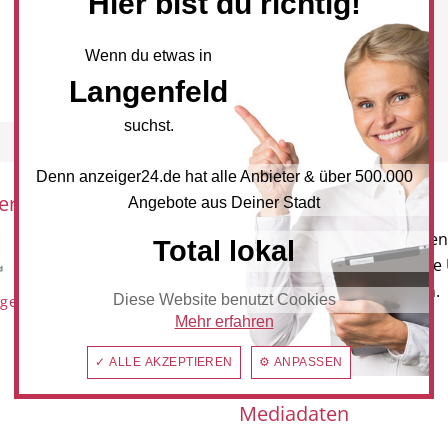
Hier bist du richtig!
Wenn du etwas in
Langenfeld
suchst.
Denn anzeiger24.de hat alle Anbieter & über 500.000
eration mit:
Newsletter
Angebote aus Deiner Stadt
Melden Sie sich für unseren
Total lokal
Newsletter an, um neueste
und Angebote zu erhalten.
Diese Website benutzt Cookies
genfeld
Mehr erfahren
NEWSLETTER BESTELLEN
✓ ALLE AKZEPTIEREN
⚙ ANPASSEN
Mediadaten