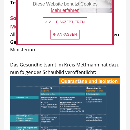
Tests
.
Diese Website benutzt Cookies
Mehr erfahren
So geht das Gesundheitsamt Kreis
✓ ALLE AKZEPTIEREN
Mettmann vor
Alle weiteren Regelungen treffen die
zuständigen
⚙ ANPASSEN
Gesundheitsämter
vor Ort, heißt es aus dem
Ministerium.
Das Gesundheitsamt im Kreis Mettmann hat dazu
nun folgendes Schaubild veröffentlicht: