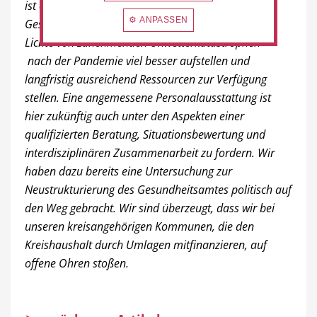
ist es unabdingbar, dass wir uns im Bereich
⚙ ANPASSEN
Gesundheits- und Bevölkerungsschutz – auch im
Lichte von zunehmenden Unwetterkatastrophen
–
nach der Pandemie viel besser aufstellen und
langfristig ausreichend Ressourcen zur Verfügung
stellen. Eine angemessene Personalausstattung ist
hier zukünftig auch unter den Aspekten einer
qualifizierten Beratung, Situationsbewertung und
interdisziplinären Zusammenarbeit zu fordern. Wir
haben dazu bereits eine Untersuchung zur
Neustrukturierung des Gesundheitsamtes politisch auf
den Weg gebracht. Wir sind überzeugt, dass wir bei
unseren kreisangehörigen Kommunen, die den
Kreishaushalt durch Umlagen mitfinanzieren, auf
offene Ohren stoßen.