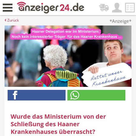
Zurück
*Anzeige*
Wurde das Ministerium von der
Schließung des Haaner
Krankenhauses überrascht?