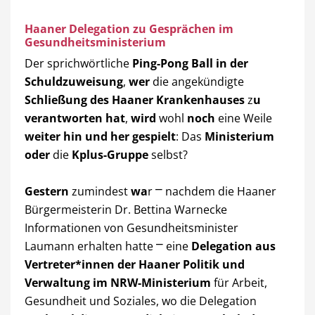
Haaner Delegation zu Gesprächen im
Gesundheitsministerium
Der sprichwörtliche
Ping
-
Pong Ball in der
Schuldzuweisung
,
wer
die angekündigte
Schließung des Haaner Krankenhauses
z
u
verantworten hat
,
wird
wohl
noch
eine Weile
weiter hin und her gespielt
: Das
Ministerium
oder
die
Kplus-Gruppe
selbst?
Gestern
zumindest
wa
r
⎻
nachdem die Haaner
Bürgermeisterin Dr. Bettina Warnecke
Informationen von Gesundheitsminister
Laumann erhalten hatte
⎻
eine
Delegation aus
Vertreter*innen der Haaner Politik und
Verwaltung im NRW-Ministerium
für Arbeit,
Gesundheit und Soziales, wo die Delegation