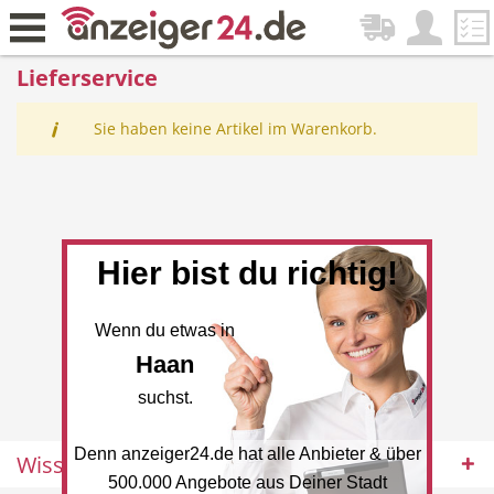
Lieferservice
Sie haben keine Artikel im Warenkorb.
Zurück
Fitness & Sport
Lieferservice
Hier bist du richtig!
Einkaufen
DE-News
Wenn du etwas in
Haan
suchst.
Denn anzeiger24.de hat alle Anbieter & über
Wissenswertes
News
Restaurant
500.000 Angebote aus Deiner Stadt