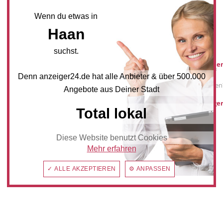
NEWSLETTER BESTELLEN
Wenn du etwas in
Haan
Mediadaten
suchst.
Werbung buche
Sie möchten auf
Denn anzeiger24.de hat alle Anbieter & über 500.000
anzeiger24.de
Werbung schalten
Angebote aus Deiner Stadt
hilden@anzeiger
Total lokal
www.einkaufeninhaan.de
Diese Website benutzt Cookies
Mehr erfahren
✓ ALLE AKZEPTIEREN
⚙ ANPASSEN