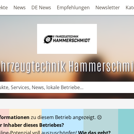
ekte
News
DE News
Empfehlungen
Newsletter
Kat
ahrzeugtechnik Hammerschmi
nformationen
zu diesem Betrieb angezeigt. ☹
r Inhaber dieses Betriebes?
nline-Potenzial voll auszuschöpfen!
Wie das geht?