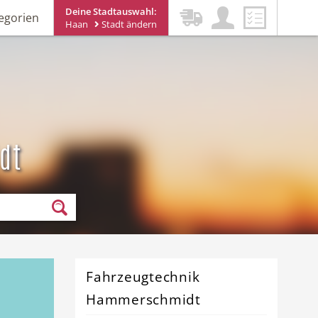
Deine Stadtauswahl:
egorien
Haan
Stadt ändern
dt
Fahrzeugtechnik
Hammerschmidt