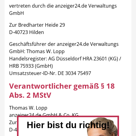
vertreten durch die anzeiger24.de Verwaltungs
GmbH
Zur Bredharter Heide 29
Hotel
Beauty & Wellness
D-40723 Hilden
Geschäftsführer der anzeiger24.de Verwaltungs
GmbH: Thomas W. Lopp
Handelsregister: AG Düsseldorf HRA 23601 (KG) /
HRB 75933 (GmbH)
Auto
Handwerk
Umsatzsteuer-ID-Nr. DE 3034 75497
Verantwortlicher gemäß § 18
Abs. 2 MStV
Sport & Freizeit
Gesundheit
Thomas W. Lopp
anzeiger24.de GmbH & Co. KG
Zur Bredharter Heide 29
Hier bist du richtig!
D-40723 Hilden