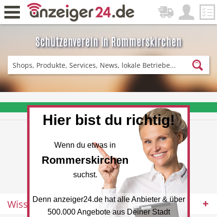
Schützenverein in Rommerskirchen
Zurück
Fitness & Sport
Einkaufen
❤️ Aktuelle Angebote & Prospekte per Newsletter erhalten
Hier bist du richtig!
DE-News
News
Wenn du etwas in
Rommerskirchen
suchst.
Denn anzeiger24.de hat alle Anbieter & über
Wissenswertes
Restaurant
Hotel
500.000 Angebote aus Deiner Stadt