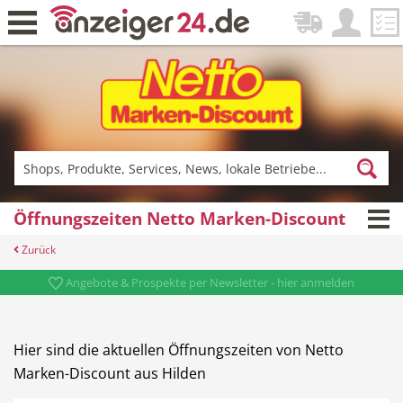
Zurück
Fitness & Sport
Einkaufen
Öffnungszeiten Netto Marken-Discount
Zurück
DE-News
News
Angebote & Prospekte per Newsletter - hier anmelden
Hier sind die aktuellen Öffnungszeiten von Netto
Marken-Discount aus Hilden
Restaurant
Hotel