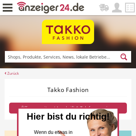
Zurück
Fitness & Sport
Einkaufen
Zurück
Takko Fashion
DE-News
News
Öffnungszeiten / Anschrift & Telefon anzeigen
Hier bist du richtig!
Restaurant
Hotel
Wenn du etwas in