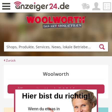
Zurück
Fitness & Sport
Einkaufen
Zurück
Woolworth
DE-News
News
Öffnungszeiten / Anschrift & Telefon anzeigen
Hier bist du richtig!
Restaurant
Hotel
Wenn du etwas in