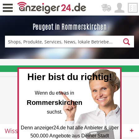
Peugeot in Rommerskirchen
Zurück
Fitness & Sport
Einkaufen
❤️ Aktuelle Angebote & Prospekte per Newsletter erhalten
Hier bist du richtig!
DE-News
News
Wenn du etwas in
Rommerskirchen
suchst.
Denn anzeiger24.de hat alle Anbieter & über
Wissenswertes
Restaurant
Hotel
500.000 Angebote aus Deiner Stadt