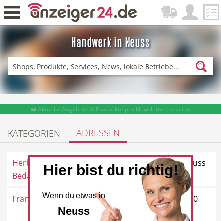
Handwerk in Neuss
Zurück
Fitness & Sport
Einkaufen
❤️ Aktuelle Angebote & Prospekte per Newsletter erhalten
ADRESSEN
KATEGORIEN
DE-News
News
Herbert Schmitz
Wolberostraße 2, 41462 Neuss
Hier bist du richtig!
Bedachungen und ...
Wenn du etwas in
Franz Nowak GmbH
St. Antoniusstraße 21, 41470
Restaurant
Hotel
Neuss
Neuss