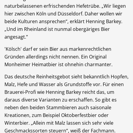
naturbelassenen erfrischenden Hefetrübe. „Wir liegen
Dienstleistungen
Freie Berufe
hier zwischen Köln und Düsseldorf. Daher wollen wir
beide Kulturen ansprechen“, erklärt Henning Barkey.
„Und im Rheinland ist nunmal obergäriges Bier
angesagt.“
Veranstaltungskalender
Lokale Empfehlungen
'Kölsch' darf er sein Bier aus markenrechtlichen
Gründen allerdings nicht nennen. Ein Original
Monheimer Heimatbier ist ohnehin charmanter.
Das deutsche Reinheitsgebot sieht bekanntlich Hopfen,
Stellenangebote
Öffentliche Einrichtungen
Malz, Hefe und Wasser als Grundstoffe vor. Für einen
Brauerei-Profi wie Henning Barkey reicht das, um
daraus diverse Varianten zu erschaffen. So gibt es
neben den beiden Stammbieren auch saisonale
Kreationen, zum Beispiel Oktoberfestbier oder
Videos
Dein Monheim
Winterbier. „Allein mit Malz lassen sich sehr viele
Geschmackssorten steuern“, weiß der Fachmann.