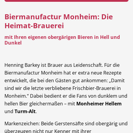
Biermanufactur Monheim: Die
Heimat-Brauerei
Hotel
Beauty & Wellness
mit Ihren eigenen obergärigen Bieren in Hell und
Dunkel
Henning Barkey ist Brauer aus Leidenschaft. Für die
Auto
Handwerk
Biermanufactur Monheim hat er extra neue Rezepte
entwickelt, die bei den Gästen gut ankommen: „Damit
sind wir die letzte verbliebene Frischbier-Brauerei in
Monheim.“ Dabei bedient er die Fans von dunklem und
Sport & Freizeit
Gesundheit
hellen Bier gleichermaßen – mit
Monheimer Hellem
und
Turm-Alt
.
Markenzeichen: Beide Gerstensäfte sind obergärig und
überzeugen nicht nur Kenner mit ihrer