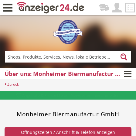
Zurück
Fitness & Sport
Lieferservice
Über uns: Monheimer Biermanufactur GmbH
Zurück
Einkaufen
DE-News
Angebote & Prospekte per Newsletter - hier anmelden
Monheimer Biermanufactur GmbH
News
Restaurant
Öffnungszeiten / Anschrift & Telefon anzeigen