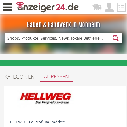
Bauen & Handwerk in Monheim
Zurück
Fitness & Sport
Lieferservice
❤️ Aktuelle Angebote & Prospekte per Newsletter erhalten
ADRESSEN
KATEGORIEN
Einkaufen
DE-News
News
Restaurant
HELLWEG Die Profi-Baumärkte