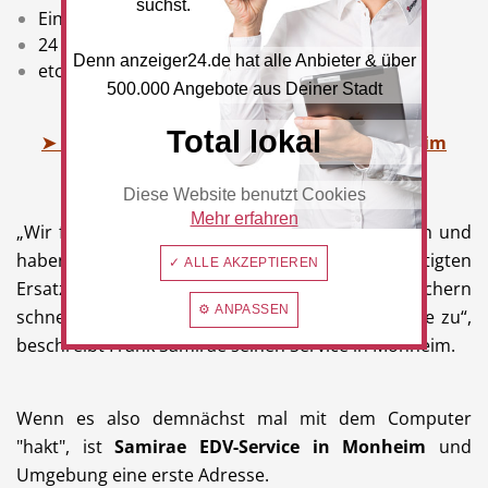
suchst.
Einrichten von Homeoffice Plätzen
24 Stunden Notdienst
Denn anzeiger24.de hat alle Anbieter & über
etc.
500.000 Angebote aus Deiner Stadt
Total lokal
➤ Leistungen EDV Service Samirae in Monheim
Diese Website benutzt Cookies
Mehr erfahren
„Wir fahren auf Wunsch auch gerne zum Kunden und
haben in der Regel schnellen Zugriff auf alle benötigten
✓ ALLE AKZEPTIEREN
Ersatzteile. Wir sind immer erreichbar und sichern
⚙ ANPASSEN
schnelle Reaktionszeiten und kurzfristige Termine zu“,
beschreibt Frank Samirae seinen Service in Monheim.
Wenn es also demnächst mal mit dem Computer
"hakt", ist
Samirae EDV-Service in Monheim
und
Umgebung eine erste Adresse.