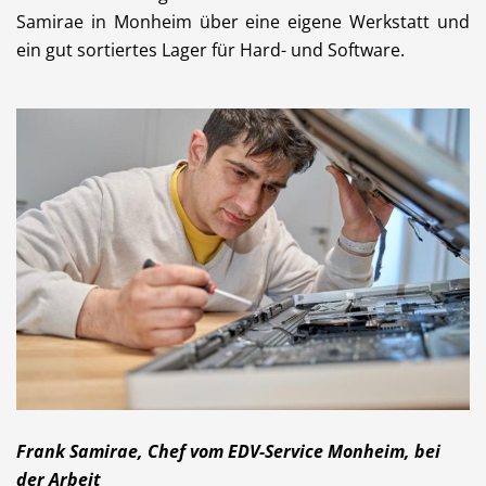
Samirae in Monheim über eine eigene Werkstatt und
Dienstleistungen
Freie Berufe
ein gut sortiertes Lager für Hard- und Software.
Veranstaltungskalender
Lokale Empfehlungen
Stellenangebote
Öffentliche Einrichtungen
Videos
Dein Monheim
Frank Samirae, Chef vom EDV-Service Monheim, bei
der Arbeit