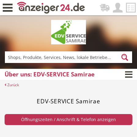
Zurück
Fitness & Sport
Lieferservice
Über uns: EDV-SERVICE Samirae
Zurück
Einkaufen
DE-News
EDV-SERVICE Samirae
Öffnungszeiten / Anschrift & Telefon anzeigen
News
Restaurant