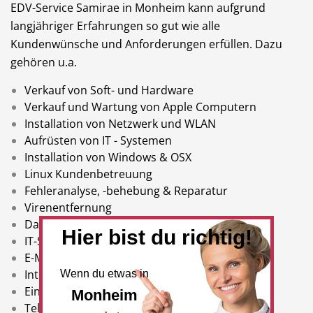
EDV-Service Samirae in Monheim kann aufgrund
langjähriger Erfahrungen so gut wie alle
Kundenwünsche und Anforderungen erfüllen. Dazu
gehören u.a.
Verkauf von Soft- und Hardware
Verkauf und Wartung von Apple Computern
Installation von Netzwerk und WLAN
Aufrüsten von IT - Systemen
Installation von Windows & OSX
Linux Kundenbetreuung
Fehleranalyse, -behebung & Reparatur
Virenentfernung
Datenrettung und Backup
Hier bist du richtig!
IT-Sicherheits-Lösungen für Datensicherungen
E-Mail Konfiguration
Internet Anschlüsse
Wenn du etwas in
Einrichtung von
Monheim
Telefonanlagen