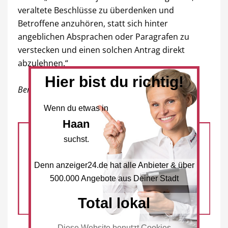
veraltete Beschlüsse zu überdenken und
Betroffene anzuhören, statt sich hinter
angeblichen Absprachen oder Paragrafen zu
verstecken und einen solchen Antrag direkt
abzulehnen.“
Hier bist du richtig!
Bericht/Foto: Bettina Lyko
Wenn du etwas in
Haan
suchst.
Denn anzeiger24.de hat alle Anbieter & über
500.000 Angebote aus Deiner Stadt
Total lokal
Diese Website benutzt Cookies