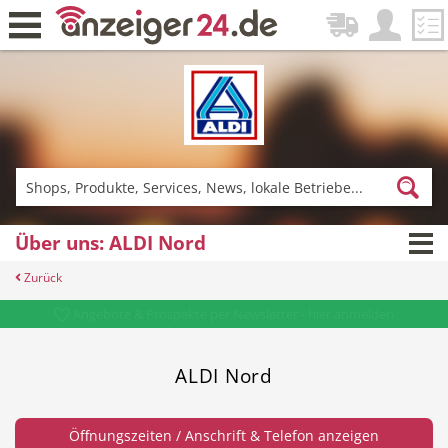
Zurück
Fitness & Sport
Lieferservice
Über uns: ALDI Nord
Zurück
Einkaufen
DE-News
Angebote & Prospekte per Newsletter - hier anmelden
ALDI Nord
News
Restaurant
Öffnungszeiten / Anschrift & Telefon anzeigen