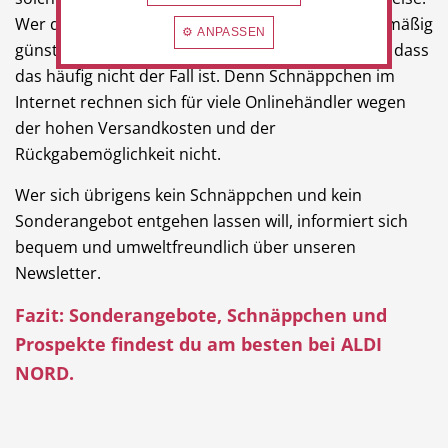
Wer denkt, dass Angebote von Onlineshops regelmäßig
⚙ ANPASSEN
günstiger sind als bei ALDI NORD, wird feststellen, dass
das häufig nicht der Fall ist. Denn Schnäppchen im
Internet rechnen sich für viele Onlinehändler wegen
der hohen Versandkosten und der
Rückgabemöglichkeit nicht.
Wer sich übrigens kein Schnäppchen und kein
Sonderangebot entgehen lassen will, informiert sich
bequem und umweltfreundlich über unseren
Newsletter.
Fazit: Sonderangebote, Schnäppchen und
Prospekte findest du am besten bei ALDI
NORD.