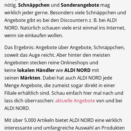
nötig.
Schnäppchen
und
Sonderangebote
mag
Dienstleistungen
Freie Berufe
wirklich jeder gerne. Besonders viele Schnäppchen und
Angebote gibt es bei den Discountern z. B. bei ALDI
NORD. Natürlich schauen viele erst einmal ins Internet,
wenn sie einkaufen wollen.
Veranstaltungskalender
Lokale Empfehlungen
Das Ergebnis: Angebote über Angebote, Schnäppchen,
soweit das Auge reicht. Aber hinter den meisten
Angeboten stecken reine Onlineshops und
keine
lokalen Händler
wie
ALDI NORD
mit
seinen
Märkten
. Dabei hat auch ALDI NORD jede
Stellenangebote
Öffentliche Einrichtungen
Menge Angebote, die zumeist sogar direkt in einer
Filiale erhältlich sind. Schau einfach hier mal nach und
lass dich überraschen:
aktuelle Angebote
von und bei
ALDI NORD.
Mit über 5.000 Artikeln bietet ALDI NORD eine wirklich
interessante und umfangreiche Auswahl an Produkten