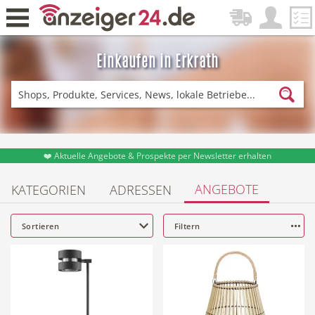
Einkaufen in Erkrath
Zurück
Fitness & Sport
Lieferservice
❤️ Aktuelle Angebote & Prospekte per Newsletter erhalten
ANGEBOTE
KATEGORIEN
ADRESSEN
Einkaufen
DE-News
Sortieren
Filtern
News
Restaurant