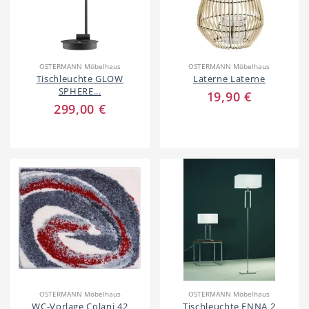
Hotel
Beauty & Wellness
OSTERMANN Möbelhaus
OSTERMANN Möbelhaus
Tischleuchte GLOW
Laterne Laterne
SPHERE...
19,90 €
299,00 €
Auto
Handwerk
Sport & Freizeit
Gesundheit
OSTERMANN Möbelhaus
OSTERMANN Möbelhaus
WC-Vorlage Colani 42
Tischleuchte ENNA 2