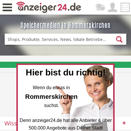
Speichermedien in Rommerskirchen
Zurück
Fitness & Sport
Einkaufen
❤️ Aktuelle Angebote & Prospekte per Newsletter erhalten
Hier bist du richtig!
DE-News
News
Wenn du etwas in
Rommerskirchen
suchst.
Denn anzeiger24.de hat alle Anbieter & über
Wissenswertes
Restaurant
Hotel
500.000 Angebote aus Deiner Stadt