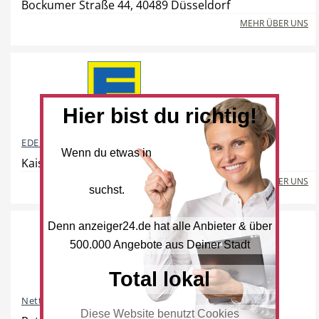
Bockumer Straße 44, 40489 Düsseldorf
Freie Berufe
Lokale Empfehlungen
MEHR ÜBER UNS
Öffentliche Einrichtungen
Hier bist du richtig!
EDEKA
Wenn du etwas in
Kaiserswerther Straße 270, 40474 Düsseldorf
MEHR ÜBER UNS
suchst.
Denn anzeiger24.de hat alle Anbieter & über
500.000 Angebote aus Deiner Stadt
Total lokal
Netto Marken-Discount
Diese Website benutzt Cookies