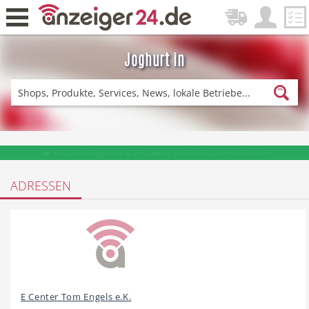
Joghurt in
Zurück
Fitness & Sport
Einkaufen
❤️ Aktuelle Angebote & Prospekte per Newsletter erhalten
ADRESSEN
DE-News
News
Restaurant
Hotel
E Center Tom Engels e.K.